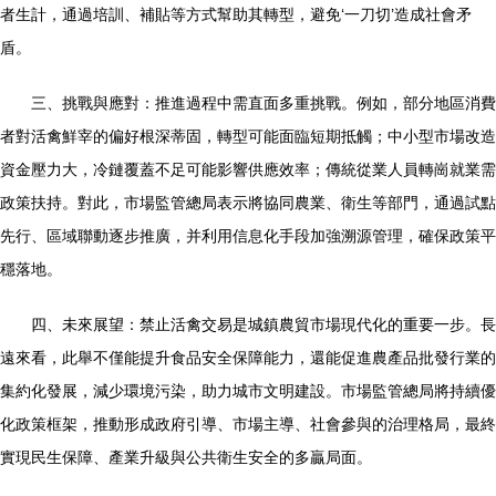
者生計，通過培訓、補貼等方式幫助其轉型，避免‘一刀切’造成社會矛
盾。
三、挑戰與應對：推進過程中需直面多重挑戰。例如，部分地區消費
者對活禽鮮宰的偏好根深蒂固，轉型可能面臨短期抵觸；中小型市場改造
資金壓力大，冷鏈覆蓋不足可能影響供應效率；傳統從業人員轉崗就業需
政策扶持。對此，市場監管總局表示將協同農業、衛生等部門，通過試點
先行、區域聯動逐步推廣，并利用信息化手段加強溯源管理，確保政策平
穩落地。
四、未來展望：禁止活禽交易是城鎮農貿市場現代化的重要一步。長
遠來看，此舉不僅能提升食品安全保障能力，還能促進農產品批發行業的
集約化發展，減少環境污染，助力城市文明建設。市場監管總局將持續優
化政策框架，推動形成政府引導、市場主導、社會參與的治理格局，最終
實現民生保障、產業升級與公共衛生安全的多贏局面。