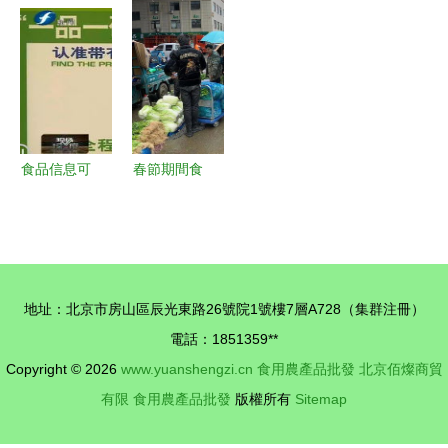
供應充足
守護，筑牢
需品供應充
業新篇——
部分菜價回
食用農產品
足平穩 食
第五屆京津
歸節前水平
批發市場安
用農產品批
冀蔬菜食用
全防線
發市場運行
菌產銷對接
良好
大會盛大召
開
食品信息可
春節期間食
追溯 給產
用農產品質
品貼上“身
量安全專項
份證”，還
執法行動全
大伙兒一張
面展開，筑
地址：北京市房山區辰光東路26號院1號樓7層A728（集群注冊）
健康的餐桌
牢群眾“菜
電話：1851359**
籃子”安全
Copyright © 2026
www.yuanshengzi.cn
食用農產品批發
北京佰燦商貿
防線
有限
食用農產品批發
版權所有
Sitemap