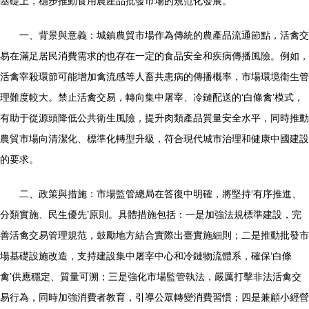
基礎上，穩步推動食用農產品批發市場的規范化發展。
一、背景與意義：城鎮農貿市場作為傳統的農產品流通節點，活禽交
易在滿足居民消費需求的也存在一定的食品安全和疾病傳播風險。例如，
活禽宰殺環節可能增加禽流感等人畜共患病的傳播概率，市場環境衛生管
理難度較大。禁止活禽交易，轉向集中屠宰、冷鏈配送的‘白條禽’模式，
有助于從源頭降低公共衛生風險，提升肉類產品質量安全水平，同時推動
農貿市場向清潔化、標準化轉型升級，符合現代城市治理和健康中國建設
的要求。
二、政策與措施：市場監管總局在答復中明確，將堅持‘有序推進、
分類實施、民生優先’原則。具體措施包括：一是加強法規標準建設，完
善活禽交易管理規范，鼓勵地方結合實際出臺實施細則；二是推動批發市
場基礎設施改造，支持建設集中屠宰中心和冷鏈物流體系，確保‘白條
禽’供應穩定、質量可溯；三是強化市場監管執法，嚴厲打擊非法活禽交
易行為，同時加強消費者教育，引導公眾轉變消費習慣；四是兼顧小經營