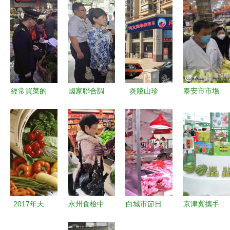
經常買菜的
國家聯合調
炎陵山珍
泰安市市場
青島人速看
研組深入陜
湘滇風味
監管局筑牢
從今天起，
西調研農獸
——探秘炎
防線，全力
買這種菜千
藥殘留難題
陵縣湘滇農
保障疫情防
萬看“雙
聚焦食用農
土特產店的
控期間食用
證”，否
產品批發環
應季果蔬與
農產品批發
則……擴散
節治理
鄉村野貨
安全
提醒！
2017年天
永州食檢中
白城市節日
京津冀攜手
津市場蔬菜
心聚焦年關
市場生活必
饒陽綻放產